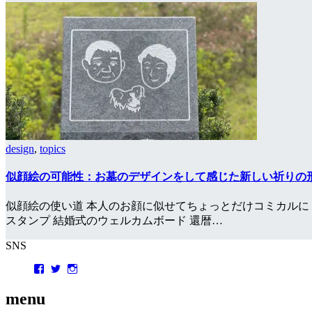
design
,
topics
似顔絵の可能性：お墓のデザインをして感じた新しい祈りの
似顔絵の使い道 本人のお顔に似せてちょっとだけコミカルに 
スタンプ 結婚式のウェルカムボード 還暦…
SNS
Facebook
Twitter
Instagram
menu