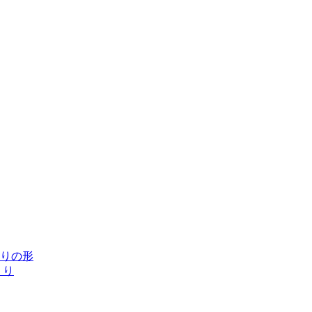
りの形
くり