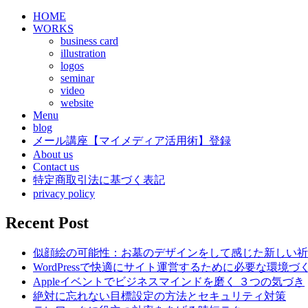
HOME
WORKS
business card
illustration
logos
seminar
video
website
Menu
blog
メール講座【マイメディア活用術】登録
About us
Contact us
特定商取引法に基づく表記
privacy policy
Recent Post
似顔絵の可能性：お墓のデザインをして感じた新しい祈
WordPressで快適にサイト運営するために必要な環境づ
Appleイベントでビジネスマインドを磨く ３つの気づき
絶対に忘れない目標設定の方法とセキュリティ対策