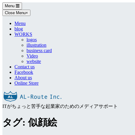
Skip
Menu
☰
to
Close Menu
×
content
Menu
blog
WORKS
logos
illustration
business card
Video
website
Contact us
Facebook
About us
Online Store
ITがちょっと苦手な起業家のためのメディアサポート
タグ:
似顔絵