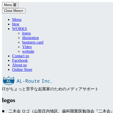
Skip
Menu
☰
to
Close Menu
×
content
Menu
blog
WORKS
logos
illustration
business card
Video
website
Contact us
Facebook
About us
Online Store
ITがちょっと苦手な起業家のためのメディアサポート
logos
■ 二木会 ロゴ（山形庄内地区、歯科開業医勉強会『二木会