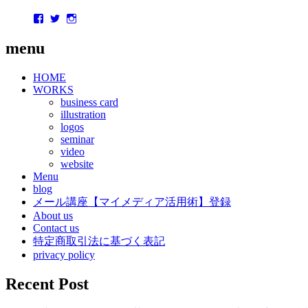
Facebook
Twitter
Instagram
menu
HOME
WORKS
business card
illustration
logos
seminar
video
website
Menu
blog
メール講座【マイメディア活用術】登録
About us
Contact us
特定商取引法に基づく表記
privacy policy
Recent Post