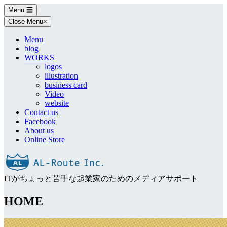
Skip
Menu
☰
to
Close Menu
×
content
Menu
blog
WORKS
logos
illustration
business card
Video
website
Contact us
Facebook
About us
Online Store
ITがちょっと苦手な起業家のためのメディアサポート
HOME