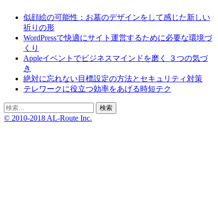
似顔絵の可能性：お墓のデザインをして感じた新しい
祈りの形
WordPressで快適にサイト運営するために必要な環境づ
くり
Appleイベントでビジネスマインドを磨く ３つの気づ
き
絶対に忘れない目標設定の方法とセキュリティ対策
テレワークに役立つ効率をあげる時短テク
検
索:
© 2010-2018 AL-Route Inc.