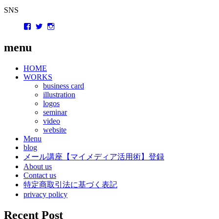
SNS
Facebook
Twitter
Instagram
menu
HOME
WORKS
business card
illustration
logos
seminar
video
website
Menu
blog
メール講座【マイメディア活用術】登録
About us
Contact us
特定商取引法に基づく表記
privacy policy
Recent Post