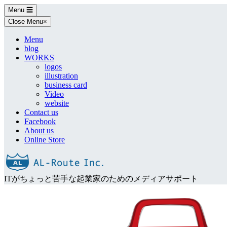
Skip
Menu
☰
to
Close Menu
×
content
Menu
blog
WORKS
logos
illustration
business card
Video
website
Contact us
Facebook
About us
Online Store
ITがちょっと苦手な起業家のためのメディアサポート